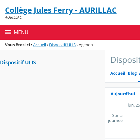
Panneau de gestion des cookies
Collège Jules Ferry - AURILLAC
Menu de la rubrique
Contenu
AURILLAC
MENU
Vous êtes ici :
Accueil
›
Dispositif ULIS
›
Agenda
Disposit
Dispositif ULIS
Accueil
Blog
Aujourd’hui
lun.
25
Sur la
journée