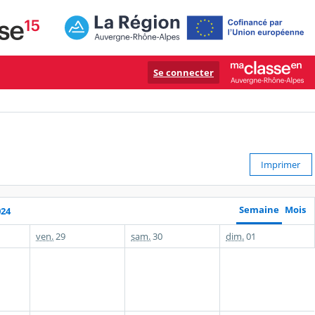
Se connecter
Imprimer
Semaine
Mois
024
ven.
29
sam.
30
dim.
01