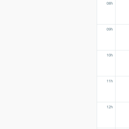
08h
09h
10h
11h
12h